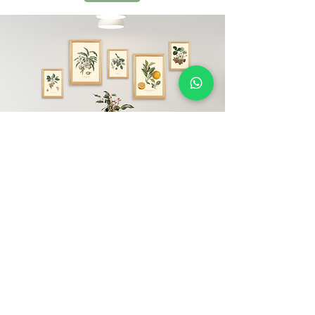
עליינו
קובלט הוא מותג ישראלי.
את המותג הקמנו ב-2020 מתוך תשוקה גדולה
לעולמות העיצוב והטבע ועל כן, כל האלמנטים אצלנו
לוקחים השראה מעולמות אלו.
אצלינו תוכלו למצוא מגוון תמונות ממוסגרות פוסטרים,
מסגרות עץ מלא ומוצריי נייר
ותמונות במגוון סגנונות עיצוב - קלאסיים, וינטג',
מודרניים ובוהו.