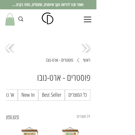
האתר סגור לרכישה עקב שיפוצים, מתנצלים, נחזור בקרוב....
ראשי
פוסטרים - ארט-נובו
פוסטרים - ארט-נובו
כל המוצרים
Best Seller
New In
אר נובו
31 מוצרים
סינון ומיון