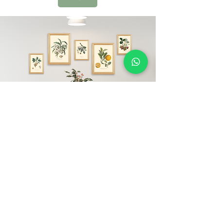
עליינו
קובלט הוא מותג ישראלי.
את המותג הקמנו ב-2020 מתוך תשוקה גדולה
לעולמות העיצוב והטבע ועל כן, כל האלמנטים אצלנו
לוקחים השראה מעולמות אלו.
אצלינו תוכלו למצוא מגוון תמונות ממוסגרות פוסטרים,
מסגרות עץ מלא ומוצריי נייר
ותמונות במגוון סגנונות עיצוב - קלאסיים, וינטג',
מודרניים ובוהו.