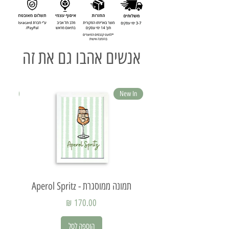
אנשים אהבו גם את זה
ew In
New In
תמונה ממוסגרת - Aperol Spritz
תמ
מחיר
הוספה לסל