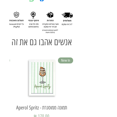
אנשים אהבו גם את זה
ew In
New In
תמונה ממוסגרת - Aperol Spritz
תמ
מחיר