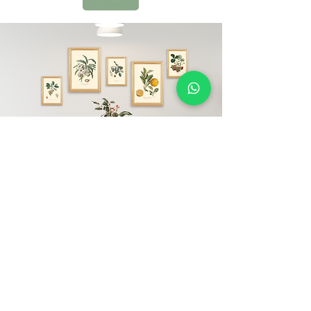
עליינו
קובלט הוא מותג ישראלי.
את המותג הקמנו ב-2020 מתוך תשוקה גדולה
לעולמות העיצוב והטבע ועל כן, כל האלמנטים אצלנו
לוקחים השראה מעולמות אלו.
אצלינו תוכלו למצוא מגוון תמונות ממוסגרות פוסטרים,
מסגרות עץ מלא ומוצריי נייר
ותמונות במגוון סגנונות עיצוב - קלאסיים, וינטג',
מודרניים ובוהו.