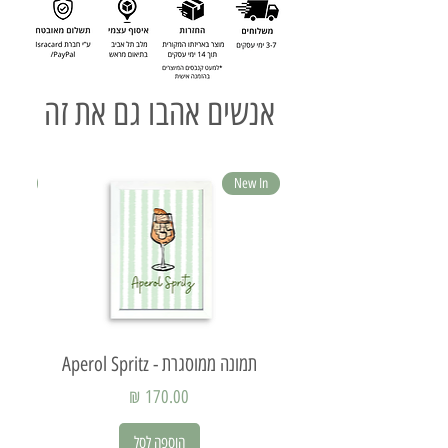
אנשים אהבו גם את זה
ew In
New In
תמונה ממוסגרת - Aperol Spritz
תמ
מחיר
הוספה לסל