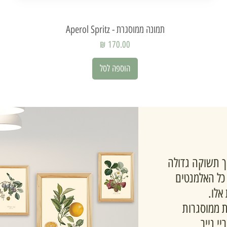
תמונה ממוסגרת - Aperol Spritz
תצוגה מהירה
מחיר
הוספה לסל
הקמנו ב-2020 מתוך תשוקה גדולה
 כל האלמנטים
אלו.
ות ממוסגרות
י נייר