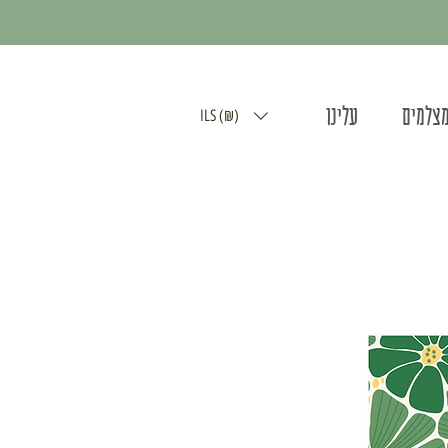
מצלמים
עלינו
ILS (₪)