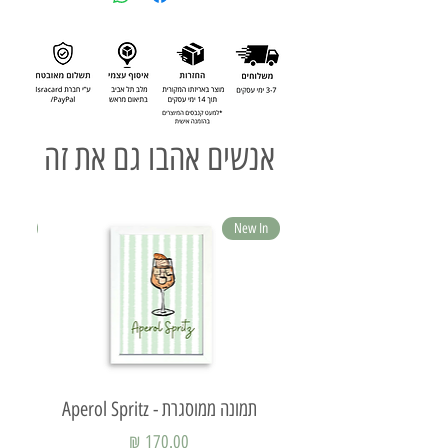
אנשים אהבו גם את זה
ew In
New In
תמונה ממוסגרת - Aperol Spritz
תמ
מחיר