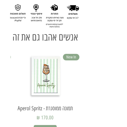
אנשים אהבו גם את זה
ew In
New In
תמונה ממוסגרת - Aperol Spritz
תמ
מחיר