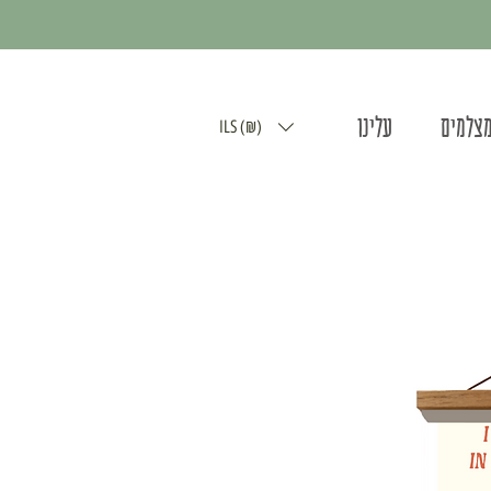
מצלמים
עלינו
ILS (₪)