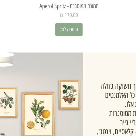
תמונה ממוסגרת - Aperol Spritz
תצוגה מהירה
מחיר
הוספה לסל
הקמנו ב-2020 מתוך תשוקה גדולה
 כל האלמנטים
אלו.
ות ממוסגרות
י נייר
 קלאסיים, וינטג',