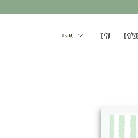
מצלמים
עלינו
ILS (₪)