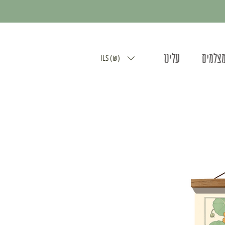
מצלמים
עלינו
ILS (₪)