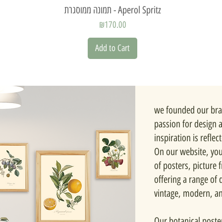
Quick View
תמונה ממוסגרת - Aperol Spritz
Price
₪170.00
Add to Cart
we founded our bra
passion for design 
inspiration is reflec
On our website, you'
of posters, picture
offering a range of d
vintage, modern, a
Our botanical poste