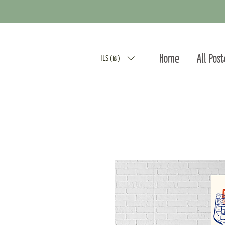
Home
All Pos
ILS (₪)